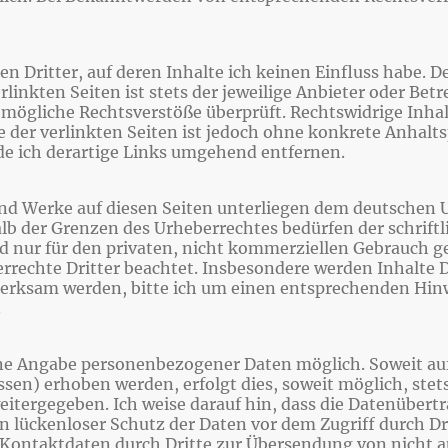
 Dritter, auf deren Inhalte ich keinen Einfluss habe. D
inkten Seiten ist stets der jeweilige Anbieter oder Betre
mögliche Rechtsverstöße überprüft. Rechtswidrige Inha
e der verlinkten Seiten ist jedoch ohne konkrete Anhalt
e ich derartige Links umgehend entfernen.
 und Werke auf diesen Seiten unterliegen dem deutschen U
lb der Grenzen des Urheberrechtes bedürfen der schrift
d nur für den privaten, nicht kommerziellen Gebrauch ges
rrechte Dritter beachtet. Insbesondere werden Inhalte Dr
merksam werden, bitte ich um einen entsprechenden Hin
.
ohne Angabe personenbezogener Daten möglich. Soweit a
sen) erhoben werden, erfolgt dies, soweit möglich, stets
eitergegeben. Ich weise darauf hin, dass die Datenübert
n lückenloser Schutz der Daten vor dem Zugriff durch Dr
Kontaktdaten durch Dritte zur Übersendung von nicht 